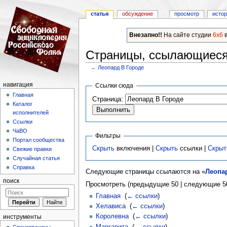
статья
обсуждение
просмотр
исто
Внезапно!!
На сайте студии
6x6
в
Страницы, ссылающиеся
←
Леопард В Городе
Перейти к:
навигация
,
поиск
навигация
Ссылки сюда
Главная
Страница:
Каталог
исполнителей
Ссылки
ЧаВО
Фильтры
Портал сообщества
Скрыть
включения |
Скрыть
ссылки |
Скрыт
Свежие правки
Случайная статья
Справка
Следующие страницы ссылаются на «
Леопа
поиск
Просмотреть (предыдущие 50 | следующие 50
Главная
‎
(
← ссылки
)
Хелависа
‎
(
← ссылки
)
Королевна
‎
(
← ссылки
)
инструменты
Маргарита
‎
(
← ссылки
)