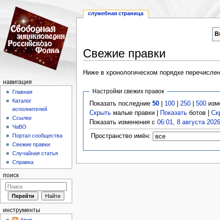
служебная страница
В
Свежие правки
Перейти к:
навигация
,
поиск
Ниже в хронологическом порядке перечислен
навигация
Настройки свежих правок
Главная
Каталог
Показать последние
50
|
100
|
250
|
500
изм
исполнителей
Скрыть
малые правки |
Показать
ботов |
Ск
Ссылки
Показать изменения с
06:01, 8 августа 202
ЧаВО
Пространство имён:
Портал сообщества
Свежие правки
Случайная статья
Справка
поиск
инструменты