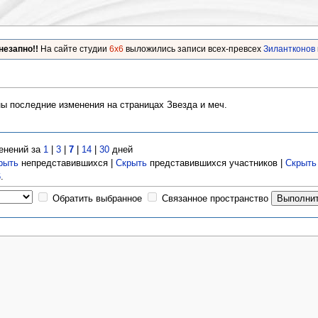
незапно!!
На сайте студии
6x6
выложились записи всех-превсех
Зилантконов
ы последние изменения на страницах Звезда и меч.
енений за
1
|
3
|
7
|
14
|
30
дней
рыть
непредставившихся |
Скрыть
представившихся участников |
Скрыть
6
.
Обратить выбранное
Связанное пространство