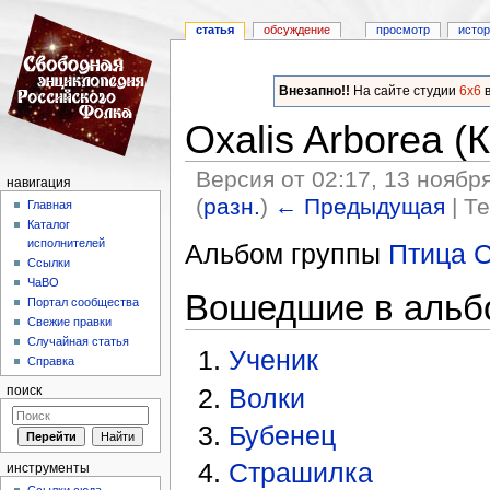
статья
обсуждение
просмотр
исто
Внезапно!!
На сайте студии
6x6
в
Oxalis Arborea 
Версия от 02:17, 13 ноябр
навигация
(
разн.
)
← Предыдущая
| Т
Главная
Каталог
Перейти к:
навигация
,
поиск
исполнителей
Альбом группы
Птица 
Ссылки
ЧаВО
Вошедшие в альб
Портал сообщества
Свежие правки
Случайная статья
Ученик
Справка
Волки
поиск
Бубенец
Страшилка
инструменты