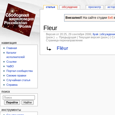
статья
обсуждение
просмотр
исто
Внезапно!!
На сайте студии
6x6
в
Fleur
Версия от 20:25, 29 сентября 2006;
Ilyak
(
обсуждени
(разн.) ← Предыдущая | Текущая версия (разн.) | 
Страница-перенаправление
навигация
Перейти к:
навигация
,
поиск
Flëur
Главная
Каталог
исполнителей
Ссылки
ЧаВО
Портал сообщества
Свежие правки
Случайная статья
Справка
поиск
инструменты