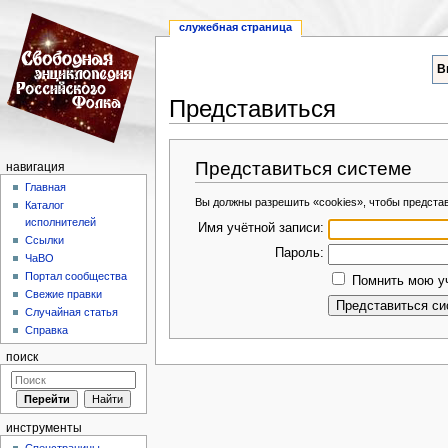
служебная страница
В
Представиться
Перейти к:
навигация
,
поиск
Представиться системе
навигация
Главная
Вы должны разрешить «cookies», чтобы предста
Каталог
исполнителей
Имя учётной записи:
Ссылки
Пароль:
ЧаВО
Портал сообщества
Помнить мою уч
Свежие правки
Случайная статья
Справка
поиск
инструменты