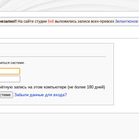
незапно!!
На сайте студии
6x6
выложились записи всех-превсех
Зилантконов
виться системе.
ётную запись на этом компьютере (не более 180 дней)
Забыли данные для входа?