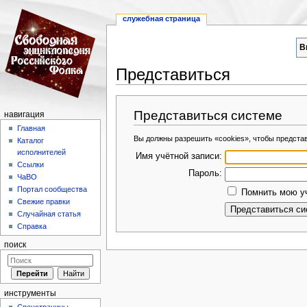
служебная страница
В
Представиться
Перейти к:
навигация
,
поиск
Представиться системе
навигация
Главная
Вы должны разрешить «cookies», чтобы предста
Каталог
исполнителей
Имя учётной записи:
Ссылки
Пароль:
ЧаВО
Портал сообщества
Помнить мою уч
Свежие правки
Случайная статья
Справка
поиск
инструменты