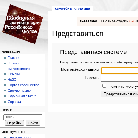
служебная страница
Внезапно!!
На сайте студии
6x6
в
Представиться
Перейти к:
навигация
,
поиск
Представиться системе
навигация
Главная
Вы должны разрешить «cookies», чтобы предста
Каталог
исполнителей
Имя учётной записи:
Ссылки
Пароль:
ЧаВО
Портал сообщества
Помнить мою уч
Свежие правки
Случайная статья
Справка
поиск
инструменты