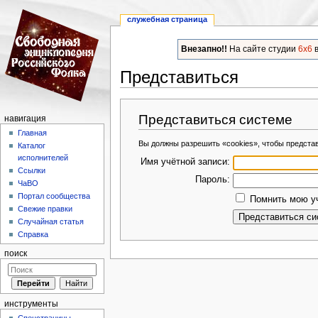
служебная страница
Внезапно!!
На сайте студии
6x6
в
Представиться
Перейти к:
навигация
,
поиск
Представиться системе
навигация
Главная
Вы должны разрешить «cookies», чтобы предста
Каталог
исполнителей
Имя учётной записи:
Ссылки
Пароль:
ЧаВО
Портал сообщества
Помнить мою уч
Свежие правки
Случайная статья
Справка
поиск
инструменты