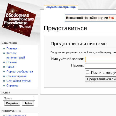
служебная страница
Внезапно!!
На сайте студии
6x6
в
Представиться
Перейти к:
навигация
,
поиск
Представиться системе
навигация
Главная
Вы должны разрешить «cookies», чтобы предста
Каталог
исполнителей
Имя учётной записи:
Ссылки
Пароль:
ЧаВО
Портал сообщества
Помнить мою уч
Свежие правки
Случайная статья
Справка
поиск
инструменты