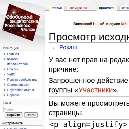
статья
обсуждение
просмотр
исто
Внезапно!!
На сайте студии
6x6
в
Просмотр исход
←
Рокаш
навигация
Перейти к:
навигация
,
поиск
Главная
У вас нет прав на ред
Каталог
исполнителей
причине:
Ссылки
ЧаВО
Запрошенное действие 
Портал сообщества
Свежие правки
группы «
Участники
».
Случайная статья
Справка
Вы можете просмотреть
поиск
страницы:
инструменты