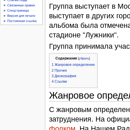
Ссылки сюда
Группа выступает в Мос
Связанные правки
Спецстраницы
выступает в других гор
Версия для печати
Постоянная ссылка
альбома была отмечена
стадионе "Лужники".
Группа принимала уча
Содержание
[
убрать
]
1
Жанровое определение
2
Прочее
3
Дискография
4
Ссылки
Жанровое опреде
С жанровым определени
затруднения. На офиц
фолком
. На Нашем Ради