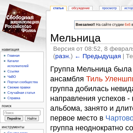
статья
обсуждение
просмотр
исто
Внезапно!!
На сайте студии
6x6
в
Мельница
Версия от 08:52, 8 феврал
навигация
(
разн.
)
← Предыдущая
| Т
Главная
Каталог
Перейти к:
навигация
,
поиск
исполнителей
Группа Мельница была 
Ссылки
ансамбля
Тиль Уленшп
ЧаВО
Портал сообщества
группа добилась невид
Свежие правки
Случайная статья
направления успехов -
Справка
альбома, занято и дли
поиск
первое место в
Чартов
группа неоднократно с
инструменты