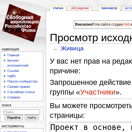
статья
обсуждение
просмотр
исто
Внезапно!!
На сайте студии
6x6
в
Просмотр исход
←
Живица
навигация
Перейти к:
навигация
,
поиск
Главная
У вас нет прав на ред
Каталог
исполнителей
причине:
Ссылки
ЧаВО
Запрошенное действие 
Портал сообщества
Свежие правки
группы «
Участники
».
Случайная статья
Справка
Вы можете просмотреть
поиск
страницы:
инструменты