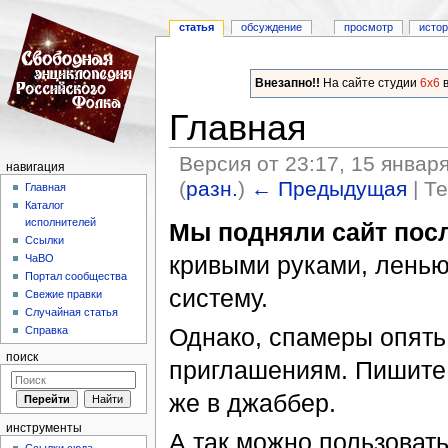
статья
обсуждение
просмотр
исто
Внезапно!!
На сайте студии
6x6
в
Главная
Версия от 23:17, 15 январ
навигация
(
разн.
)
← Предыдущая
| Т
Главная
Каталог
Перейти к:
навигация
,
поиск
исполнителей
Мы подняли сайт пос
Ссылки
кривыми руками, ленью
ЧаВО
Портал сообщества
систему.
Свежие правки
Случайная статья
Однако, спамеры опять
Справка
поиск
приглашениям. Пишите
же в джаббер.
инструменты
А так можно пользоватьс