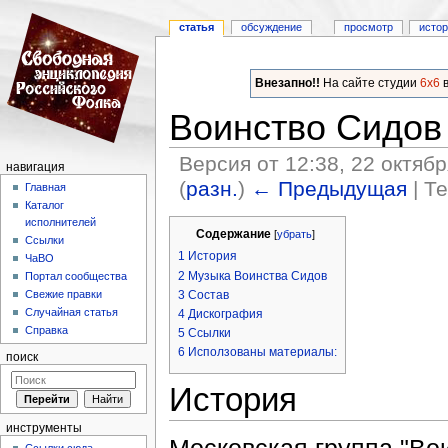
статья
обсуждение
просмотр
исто
Внезапно!!
На сайте студии
6x6
в
Воинство Сидов
Версия от 12:38, 22 октяб
навигация
(
разн.
)
← Предыдущая
| Т
Главная
Каталог
Перейти к:
навигация
,
поиск
исполнителей
Содержание
[
убрать
]
Ссылки
1
История
ЧаВО
2
Музыка Воинства Сидов
Портал сообщества
3
Состав
Свежие правки
Случайная статья
4
Дискография
Справка
5
Ссылки
6
Исползованы материалы:
поиск
История
инструменты
Московская группа "Во