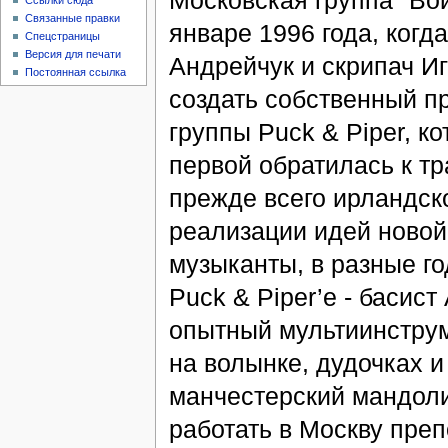
Ссылки сюда
Связанные правки
январе 1996 года, когд
Спецстраницы
Версия для печати
Андрейчук и скрипач И
Постоянная ссылка
создать собственный пр
группы Puck & Piper, к
первой обратилась к тр
прежде всего ирландск
реализации идей ново
музыканты, в разные г
Puck & Piper’e - басис
опытный мультиинстру
на волынке, дудочках и
манчестерский мандол
работать в Москву преп