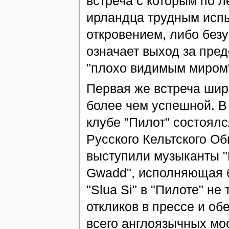
встреча с которым по л
ирландца трудным испы
откровением, либо безу
означает выход за пред
"плохо видимым миром
Первая же встреча шир
более чем успешной. В 
клубе "Пилот" состоял
Русского Кельтского Об
выступили музыканты "В
Gwadd", исполняющая б
"Slua Si" в "Пилоте" н
откликов в прессе и о
всего англоязычных мо