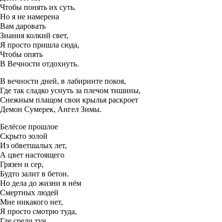
Чтобы понять их суть.
Но я не намерена
Вам даровать
Знания колкий свет,
Я просто пришла сюда,
Чтобы опять
В Вечности отдохнуть.
В вечности дней, в лабиринте покоя,
Где так сладко уснуть за плечом тишины,
Снежным плащом свои крылья раскроет
Демон Сумерек, Ангел Зимы.
Белёсое прошлое
Скрыто золой
Из обветшалых лет,
А цвет настоящего
Грязен и сер,
Будто залит в бетон.
Но дела до жизни в нём
Смертных людей
Мне никакого нет,
Я просто смотрю туда,
Где среди туч