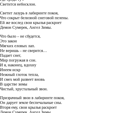
Светится небосклон.
Светит лазурь в лабиринте покоя,
Что сокрыт белизной снеговой пелены.
Ей же вослед свои крылья раскроет
Демон Сумерек, Ангел Зимы.
Что было – не сбудется,
Это закон
Мягких еловых лап.
Не веришь – не сверится…
Падает снег,
Мир погружая в сон.
И я, наконец, вдохну
Инеем искр
Нежный глоток тепла,
И смех мой развеет вновь
В царстве зимы
Чистый, хрустальный звон.
Призрачный звон в лабиринте покоя,
Он дарует земле беспечальные сны.
Вторя ему, свои крылья раскроет
Демон Сумерек, Ангел Зимы.